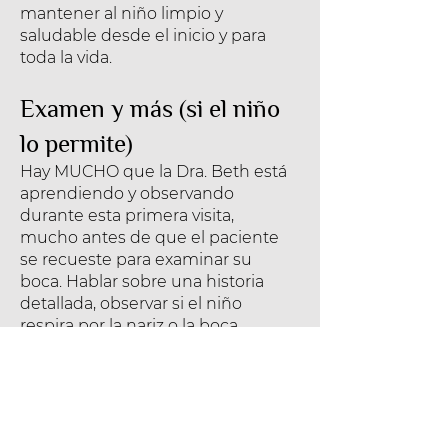
mantener al niño limpio y
saludable desde el inicio y para
toda la vida.
Examen y más (si el niño
lo permite)
Hay MUCHO que la Dra. Beth está
aprendiendo y observando
durante esta primera visita,
mucho antes de que el paciente
se recueste para examinar su
boca. Hablar sobre una historia
detallada, observar si el niño
respira por la nariz o la boca,
buscar círculos oscuros debajo de
los ojos, labios agrietados u otras
condiciones de la piel, el
espaciamiento o apiñamiento de
los dientes de leche, cómo el niño